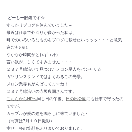
どーもー眼鏡です☆
すっかりブログを休んでいました～
最近は仕事で外回りが多かった私は、
町でのいろいろなものをブログに載せたいっっっ・・・と意気
込むものの、
なかなか時間がとれず（汗）
言い訳がましくてすみません・・・
２３７号線沿いで見つけたメロン星人をパシャリ☆
ガソリンスタンドではよくみるこの光景。
メロン業界もがんばってますね！
２３７号線沿いの寺坂農園さんです。
こちらからHPへ
同じ日の午後、
日の出公園
にも仕事で寄ったの
ですが、
カップルが愛の鐘を鳴らしに来ていました～
（写真は7月１０日撮影）
幸せ一杯の笑顔をふりまいておりました。