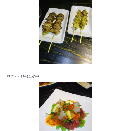
豚さがり串に皮串