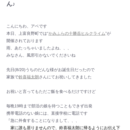
ん♪
こんにちわ、アベです
本日、上富良野町では“
かみふらの十勝岳ヒルクライム
”が
開催されております
雨、あたっちゃいましたよね、、、
みなさん、風邪引かないでくださいね
先日(8/20)うちのだんな様がお誕生日だったので
家族で
鈴喜福太朗
さんにてお祝いしてきました
お祝いと言ってもただご飯を食べるだけですけど
毎晩19時まで部活の娘を待つこともできず出発
携帯電話のない娘には、直接学校に電話です
『急に外食することになりまして、、、
家に誰も居りませんので、鈴喜福太朗に帰るようにお伝え下