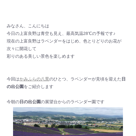
みなさん、こんにちは
今日の上富良野は青空も見え、最高気温28℃の予報です♪
現在の上富良野はラベンダーをはじめ、色とりどりのお花が
次々に開花して
彩りのある美しい景色を楽しめます
今回は
かみふらの八景
のひとつ、ラベンダーが見頃を迎えた
日
の出公園
をご紹介します
今朝の
日の出公園
の展望台からのラベンダー園です