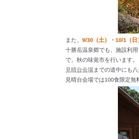
また、
9/30（土）・10/1（
十勝岳温泉郷でも、施設利用
で、秋の味覚市を行います。
見晴台会場
までの道中にも八
見晴台会場では100食限定