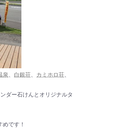
温泉
、
白銀荘
、
カミホロ荘
、
ベンダー石けんとオリジナルタ
すめです！