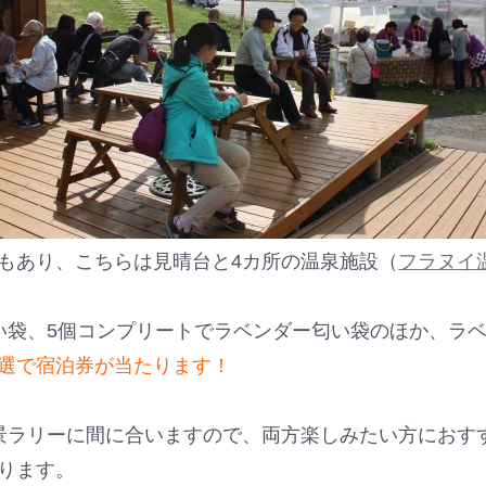
もあり、こちらは見晴台と4カ所の温泉施設（
フラヌイ
い袋、5個コンプリートでラベンダー匂い袋のほか、ラ
選で宿泊券が当たります！
景ラリーに間に合いますので、両方楽しみたい方におす
ります。