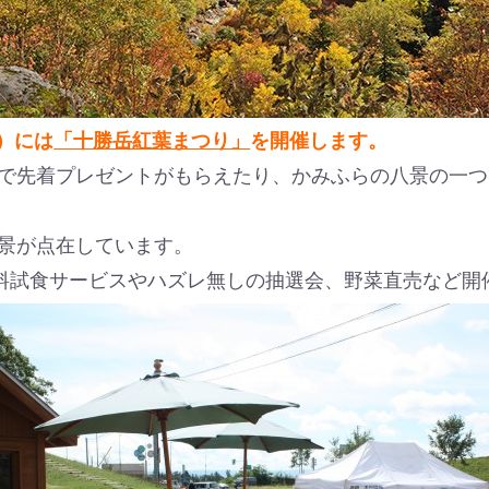
日）には
「十勝岳紅葉まつり」
を開催します。
で先着プレゼントがもらえたり、かみふらの八景の一つ
景が点在しています。
無料試食サービスやハズレ無しの抽選会、野菜直売など開