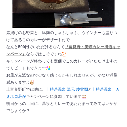
素揚げのお野菜と、豚肉のしゃぶしゃぶ、ウインナーも盛りつ
けてあるこのカレーがデザート付で
なんと
500円
でいただけるなんて
『富良野・美瑛カレー街道キャ
ンペーン』
ならではこそですね
キャンペーンが終わっても定価でこのカレーがいただけますの
でリピートもできます
お皿が立派なので少なく感じるかもしれませんが、かなり満足
感ありますよ
上富良野町では他に、
十勝岳温泉 湯元 凌雲閣
と
十勝岳温泉 カ
ミホロ荘が
キャンペーンに参加しています
明日からの土日に、温泉とカレーであたたまってみてはいかが
でしょうか？