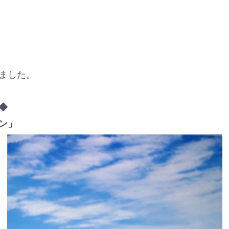
ました。
◆
ン」