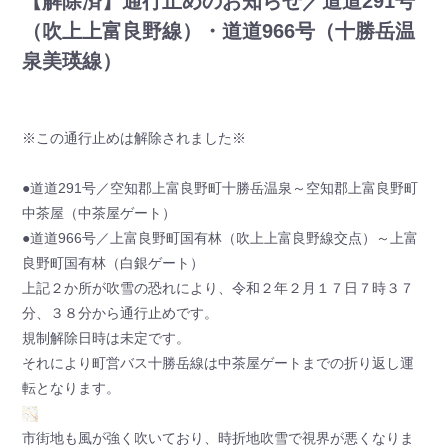
【解除済】通行止めのお知らせ／道道291号
（吹上上富良野線）・道道966号（十勝岳温
泉美瑛線）
※この通行止めは解除されました※
●道道291号／空知郡上富良野町十勝岳温泉～空知郡上富良野町
中茶屋（中茶屋ゲート）
●道道966号／上富良野町国有林（吹上上富良野線交点）～上富
良野町国有林（白銀ゲート）
上記２か所が吹雪の恐れにより、令和２年２月１７日７時３７
分、３８分から通行止めです。
規制解除日時は未定です。
それにより町営バス十勝岳線は中茶屋ゲートまでの折り返し運
転となります。
市街地も風が強く吹いており、時折地吹雪で視界が悪くなりま