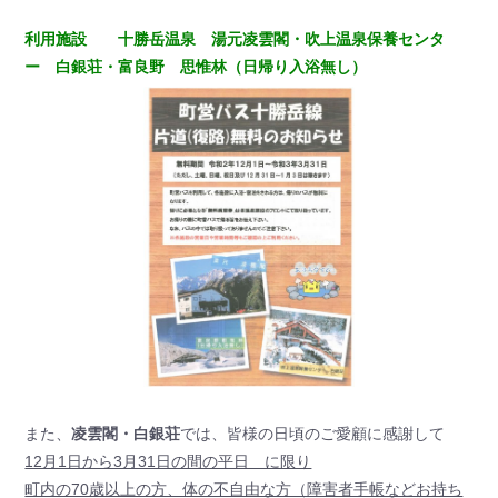
利用施設 十勝岳温泉 湯元凌雲閣・吹上温泉保養センタ
ー 白銀荘・富良野 思惟林（日帰り入浴無し）
また、
凌雲閣・白銀荘
では、皆様の日頃のご愛顧に感謝して
12月1日から3月31日の間の平日 に限り
町内の70歳以上の方、体の不自由な方（障害者手帳などお持ち