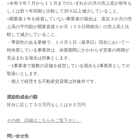
○令和３年７月から１１月までのいずれかの月の売上高が前年も
しくは前々年同期と比較して30％以上減少していること。
○開業後１年を経過していない事業者の場合は、直近３か月の売
上高の平均額が開業直後１か月（３０日間相当）の売上高と比
較して減少していること。
・季節性のある業種で、１０月１日（基準日）現在において一
時休業している事業所は、休業期間にかかわらず営業の再開が
見込まれる場合は対象とします。
・1事業者で複数の店舗を経営している場合も1事業所としての
取扱いとします。
・個人で経営する不動産賃貸業は対象外です。
奨励助成金の額
区分に応じて３０万円もしくは６０万円
その他、詳細はこちらをご覧下さい。
問い合せ先