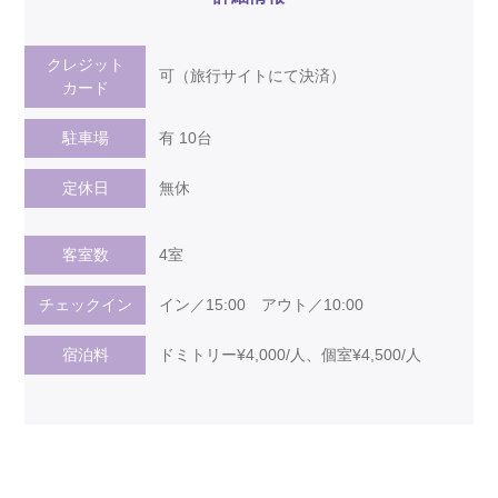
クレジット
可（旅行サイトにて決済）
カード
駐車場
有 10台
定休日
無休
客室数
4室
チェックイン
イン／15:00 アウト／10:00
宿泊料
ドミトリー¥4,000/人、個室¥4,500/人