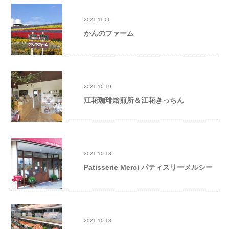
2021.11.06
かんのファーム
2021.10.19
江花珈琲焙煎所＆江花きっちん
2021.10.18
Patisserie Merci パティスリーメルシー
2021.10.18