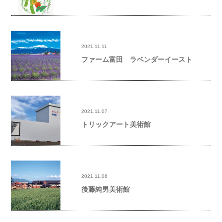
2021.11.11
ファーム富田 ラベンダーイースト
2021.11.07
トリックアート美術館
2021.11.06
後藤純男美術館