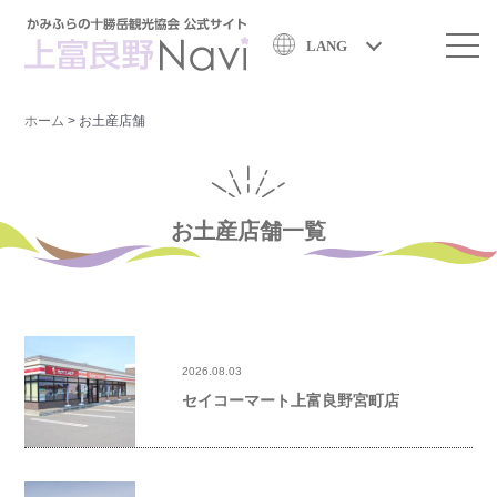
LANG
ホーム
>
お土産店舗
お土産店舗一覧
2026.08.03
セイコーマート上富良野宮町店