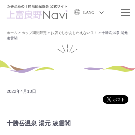
LANG
ホーム
>
ホップ期間限定
>
お店でしかあじわえない生！
>
十勝岳温泉 湯元
凌雲閣
2022年4月13日
十勝岳温泉 湯元 凌雲閣