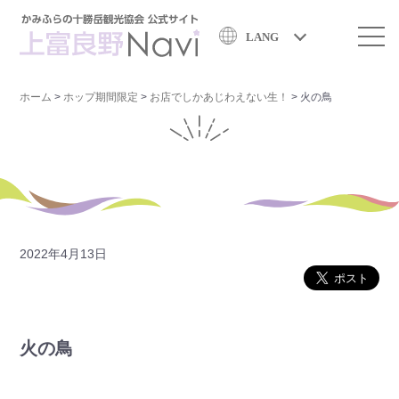
LANG
ホーム
>
ホップ期間限定
>
お店でしかあじわえない生！
>
火の鳥
2022年4月13日
火の鳥