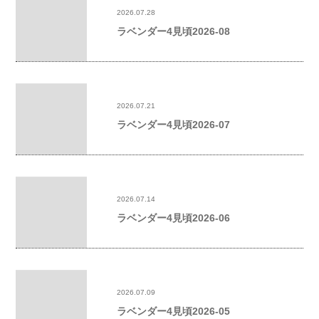
2026.07.28
ラベンダー4見頃2026-08
2026.07.21
ラベンダー4見頃2026-07
2026.07.14
ラベンダー4見頃2026-06
2026.07.09
ラベンダー4見頃2026-05