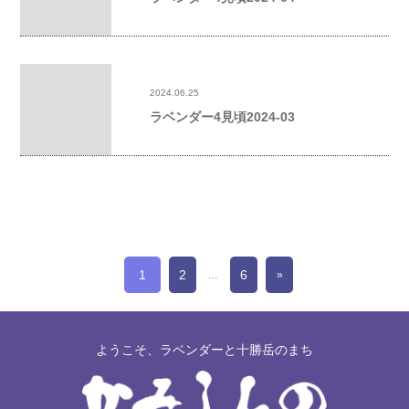
2024.06.25
ラベンダー4見頃2024-03
1
2
6
…
»
ようこそ、ラベンダーと十勝岳のまち