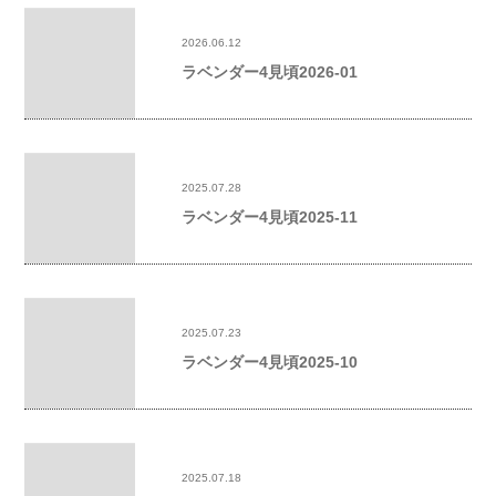
2026.06.12
ラベンダー4見頃2026-01
2025.07.28
ラベンダー4見頃2025-11
2025.07.23
ラベンダー4見頃2025-10
2025.07.18