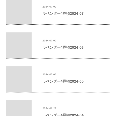
2024.07.09
ラベンダー4見頃2024-07
2024.07.05
ラベンダー4見頃2024-06
2024.07.02
ラベンダー4見頃2024-05
2024.06.28
ラベンダー4見頃2024-04