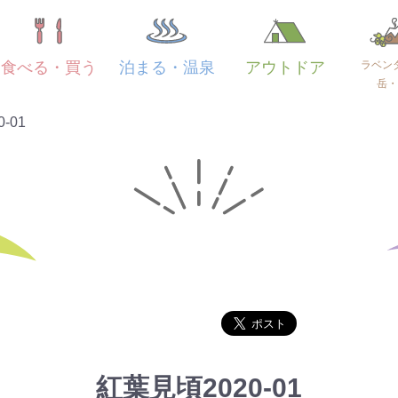
ラベン
食べる・買う
泊まる・温泉
アウトドア
岳・
-01
紅葉見頃2020-01