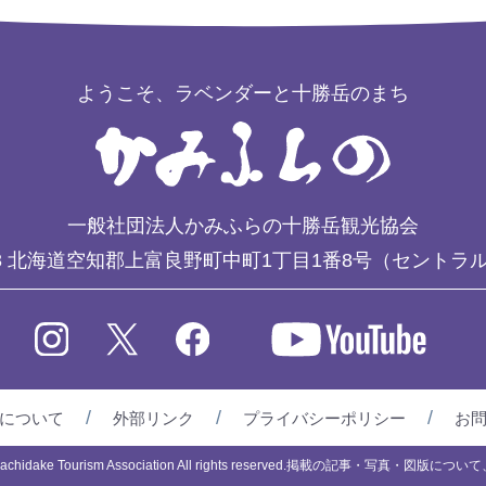
ようこそ、ラベンダーと十勝岳のまち
一般社団法人かみふらの十勝岳観光協会
3
北海道空知郡上富良野町中町1丁目1番8号（セントラ
について
外部リンク
プライバシーポリシー
お
chidake Tourism Association All rights reserved.
掲載の記事・写真・図版について