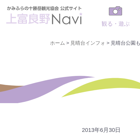
観る・遊ぶ
ホーム
>
見晴台インフォ
>
見晴台公園
2013年6月30日