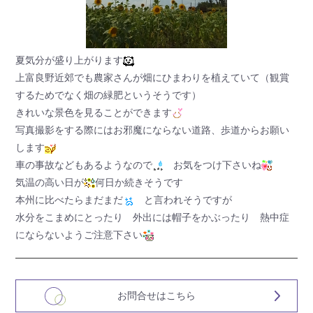
夏気分が盛り上がります
上富良野近郊でも農家さんが畑にひまわりを植えていて（観賞
するためでなく畑の緑肥というそうです）
きれいな景色を見ることができます
写真撮影をする際にはお邪魔にならない道路、歩道からお願い
します
車の事故などもあるようなので
お気をつけ下さいね
気温の高い日が
何日か続きそうです
本州に比べたらまだまだ
と言われそうですが
水分をこまめにとったり 外出には帽子をかぶったり 熱中症
にならないようご注意下さい
お問合せはこちら