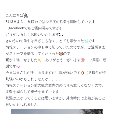
こんにちは
5月3日より、見晴台では今年度の営業を開始しています
（facebookでもご案内済みですが）
どうぞよろしくお願いいたします
きのうの午前中は日ざしもなく、とても寒かった
です
情報ステーションの中も冷え切っていたのですが、ご近所さま
がストーブを提供してくださった
ので、
暖かく過ごせました
ありがとうございます
ご厚意に感
謝です
今日は日ざしが少しありますが、風が強いです
（見晴台が特
別強いのかもしれませんが。。。）
情報ステーション前の観光案内ののぼりも激しくなびくので、
本数を減らして様子を見ています
気温は上がってくるとは思いますが、外出時には上着があると
良いかもしれません