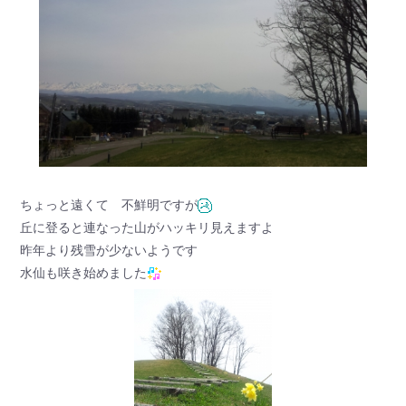
ちょっと遠くて 不鮮明ですが
丘に登ると連なった山がハッキリ見えますよ
昨年より残雪が少ないようです
水仙も咲き始めました