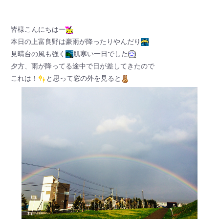
皆様こんにちはー
本日の上富良野は豪雨が降ったりやんだり
見晴台の風も強く
肌寒い一日でした
夕方、雨が降ってる途中で日が差してきたので
これは！
と思って窓の外を見ると