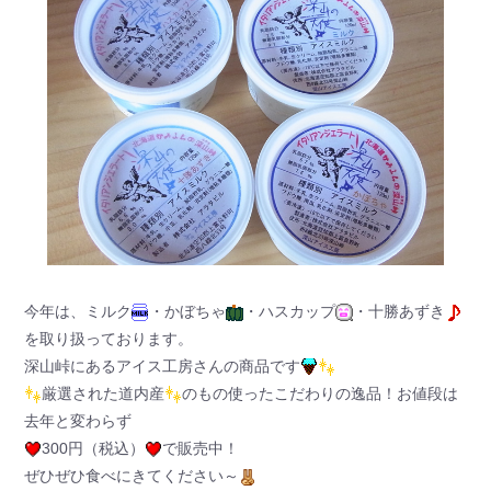
今年は、ミルク
・かぼちゃ
・ハスカップ
・十勝あずき
を取り扱っております。
深山峠にあるアイス工房さんの商品です
厳選された道内産
のもの使ったこだわりの逸品！お値段は
去年と変わらず
300円（税込）
で販売中！
ぜひぜひ食べにきてください～