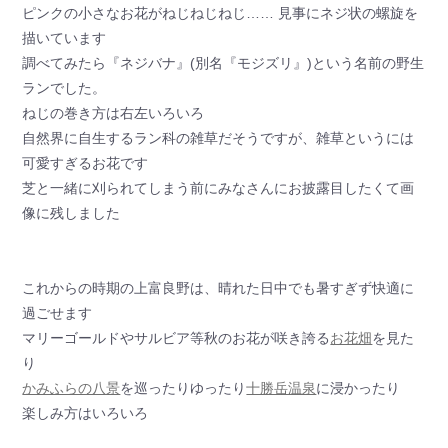
ピンクの小さなお花がねじねじねじ…… 見事にネジ状の螺旋を
描いています
調べてみたら『ネジバナ』(別名『モジズリ』)という名前の野生
ランでした。
ねじの巻き方は右左いろいろ
自然界に自生するラン科の雑草だそうですが、雑草というには
可愛すぎるお花です
芝と一緒に刈られてしまう前にみなさんにお披露目したくて画
像に残しました
これからの時期の上富良野は、晴れた日中でも暑すぎず快適に
過ごせます
マリーゴールドやサルビア等秋のお花が咲き誇る
お花畑
を見た
り
かみふらの八景
を巡ったりゆったり
十勝岳温泉
に浸かったり
楽しみ方はいろいろ