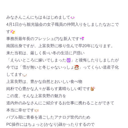
みなさんこんにちは＆はじめまして
4月1日から観光協会の女子職員の仲間入りをしましたなおこで
す
事務所最年長のフレッシュ(?)な新人です
南国出身ですが、上富良野に移り住んで早20年になります。
来た当初は、厳しく長~い冬の生活に戸惑い
「えらいところに嫁いでしまった
」と後悔したりしましたが
今では「雪が無いと冬じゃないっしょ
」ってくらい道産子化
してます
上富良野は、豊かな自然とおいしい食べ物
純朴で心豊かな人々が暮らす素晴らしい町です
この度、そんな上富良野の魅力を
道内外のみなさんにご紹介するお仕事に携わることができて
本当に幸せです
バブル期に青春を過ごしたアナログ世代のため
PC操作にはちょっと(かなり)疎かったりするので