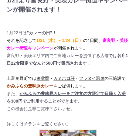
1/21より富良野・美瑛カレー街道キャンペー
ンが開催されます！
1月22日は
”カレーの日”！
それを記念して
1/21（木）～1/24（日）
の4日間、
富良野・美瑛
カレー街道キャンペーン
が開催されます。
富良野・美瑛エリア内でご当地カレーを提供する店舗では
各店1
日22食限定でなんと500円で販売されます！
上富良野町では
凌雲閣
・
カミホロ荘
・
フラヌイ温泉
の三施設で
かみふらの豊味豚カレー
をご提供します。
また、
かみふらの豊味豚カレーをご注文の方限定で日帰り入浴
を300円でご利用することができます。
この機会に是非ご賞味下さいませ。
詳しくはチラシをご覧ください。