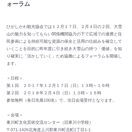
ォーラム
ひがしかわ観光協会では１２月１７日、２月４日の２回、大雪
山の魅力を知ってもらい関係機関協力の下で広域での連携と住
民参画による持続可能な資源の保全と活用の仕組みを確立して
いくことを目的に昨年度に引き続き大雪山の持つ「価値」を知
り確実に「活かしていく」ため協働によるフォーラムを開催し
ます。
＜日程＞
第１回 ２０１７年１２月１７日（日）１３時～１６時
第２回 ２０１８年２月４日（日）１３時～１６時
参加無料（各日先着100名）で、当日会場受付となります。
＜会場＞
東川町文化芸術交流センター（旧東川小学校）
〒071-1426北海道上川郡東川町北町1丁目1-1