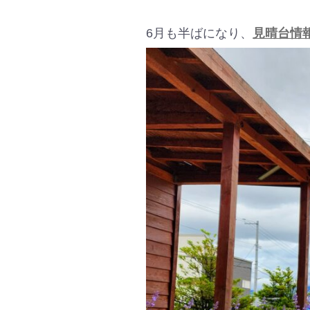
6月も半ばになり、
見晴台情