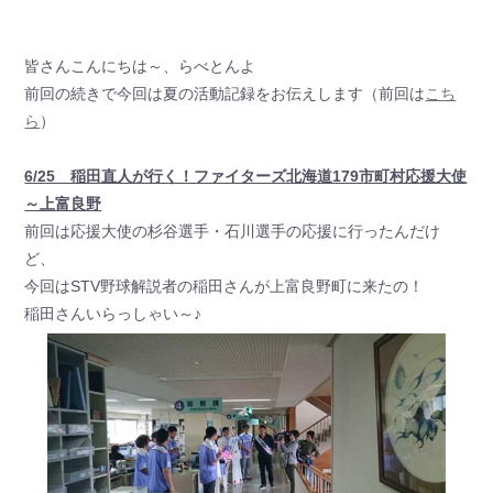
皆さんこんにちは～、らべとんよ
前回の続きで今回は夏の活動記録をお伝えします（前回は
こち
ら
）
6/25 稲田直人が行く！ファイターズ北海道179市町村応援大使
～上富良野
前回は応援大使の杉谷選手・石川選手の応援に行ったんだけ
ど、
今回はSTV野球解説者の稲田さんが上富良野町に来たの！
稲田さんいらっしゃい～♪