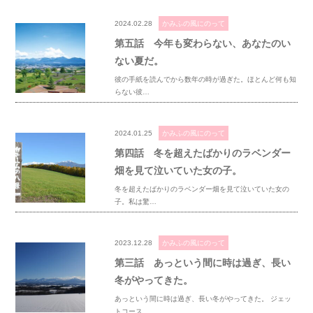
2024.02.28
かみふの風にのって
第五話 今年も変わらない、あなたのい
ない夏だ。
彼の手紙を読んでから数年の時が過ぎた。ほとんど何も知
らない彼…
2024.01.25
かみふの風にのって
第四話 冬を超えたばかりのラベンダー
畑を見て泣いていた女の子。
冬を超えたばかりのラベンダー畑を見て泣いていた女の
子。私は驚…
2023.12.28
かみふの風にのって
第三話 あっという間に時は過ぎ、長い
冬がやってきた。
あっという間に時は過ぎ、長い冬がやってきた。 ジェッ
トコース…