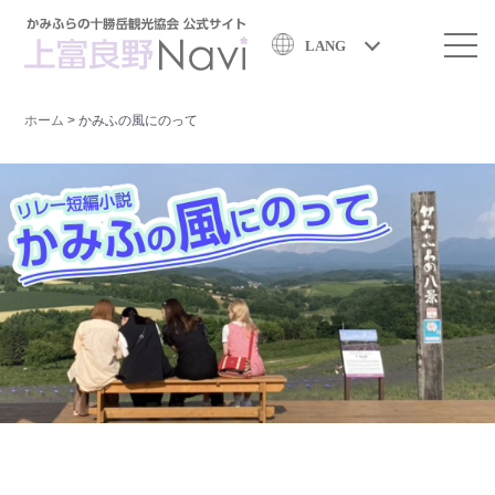
LANG
ホーム
>
かみふの風にのって