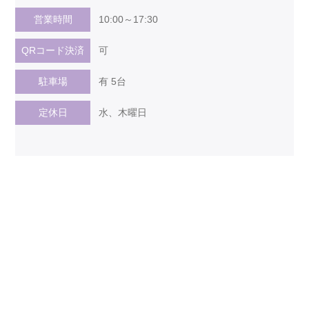
営業時間
10:00～17:30
QRコード決済
可
駐車場
有 5台
定休日
水、木曜日