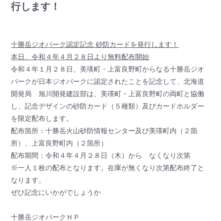
行します！
十勝岳ジオパーク認定記念 砂防カードを発行します！
本日、令和４年４月２８日より無料配布開始
令和４年１月２８日、美瑛町・上富良野町からなる十勝岳ジオ
パークが日本ジオパークに認定されたことを記念して、北海道
開発局 旭川開発建設部は、美瑛町・上富良野町の両町と協働
し、記念デザインの砂防カード（５種類）及びカードホルダー
を限定配布します。
配布箇所：十勝岳火山砂防情報センター及び美瑛町内（２箇
所）、上富良野町内（２箇所）
配布期間：令和４年４月２８日（木）から なくなり次第
※一人１枚の配布となります。在庫が無くなり次第配布終了と
なります。
ぜひ記念にいかがでしょうか
十勝岳ジオパークＨＰ