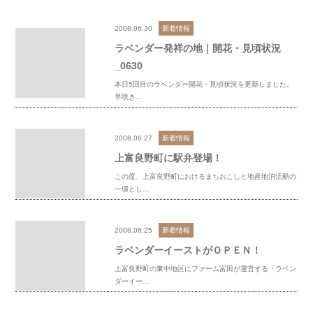
2008.06.30
新着情報
ラベンダー発祥の地｜開花・見頃状況
_0630
本日5回目のラベンダー開花・見頃状況を更新しました。
早咲き…
2008.06.27
新着情報
上富良野町に駅弁登場！
この度、上富良野町におけるまちおこしと地産地消活動の
一環とし…
2008.06.25
新着情報
ラベンダーイーストがＯＰＥＮ！
上富良野町の東中地区にファーム富田が運営する「ラベン
ダーイー…