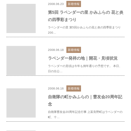
2008.06.23
新着情報
第5回 ラベンダーの里 かみふらの 花と炎
の四季彩まつり
ラベンダーの里 第5回かみふらの花と炎の四季彩まつり
200…
2008.06.18
新着情報
ラベンダー発祥の地｜開花・見頃状況
ラベンダーの見頃は今年も例年通りの予想です。 本日、
日の出公…
2008.06.16
新着情報
自衛隊の町かみふらの｜曹友会20周年記
念
自衛隊曹友会20周年記念行事 上富良野町はラベンダーの
町、十…