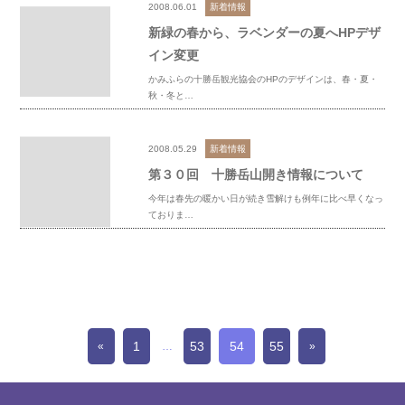
2008.06.01
新着情報
新緑の春から、ラベンダーの夏へHPデザ
イン変更
かみふらの十勝岳観光協会のHPのデザインは、春・夏・
秋・冬と…
2008.05.29
新着情報
第３０回 十勝岳山開き情報について
今年は春先の暖かい日が続き雪解けも例年に比べ早くなっ
ておりま…
1
53
54
55
«
…
»