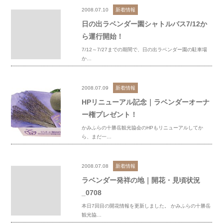
2008.07.10
新着情報
日の出ラベンダー園シャトルバス7/12か
ら運行開始！
7/12～7/27までの期間で、日の出ラベンダー園の駐車場
か…
2008.07.09
新着情報
HPリニューアル記念｜ラベンダーオーナ
ー権プレゼント！
かみふらの十勝岳観光協会のHPもリニューアルしてか
ら、まだ一…
2008.07.08
新着情報
ラベンダー発祥の地｜開花・見頃状況
_0708
本日7回目の開花情報を更新しました。 かみふらの十勝岳
観光協…