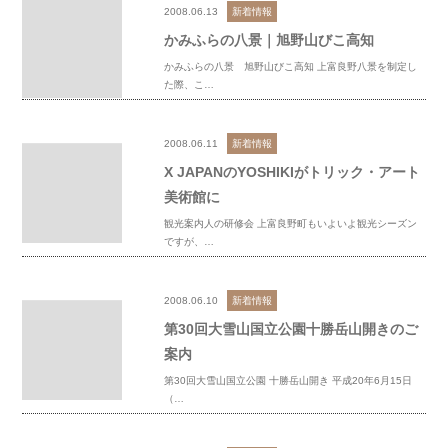
2008.06.13
新着情報
かみふらの八景｜旭野山びこ高知
かみふらの八景 旭野山びこ高知 上富良野八景を制定し
た際、こ…
2008.06.11
新着情報
X JAPANのYOSHIKIがトリック・アート
美術館に
観光案内人の研修会 上富良野町もいよいよ観光シーズン
ですが、…
2008.06.10
新着情報
第30回大雪山国立公園十勝岳山開きのご
案内
第30回大雪山国立公園 十勝岳山開き 平成20年6月15日
（…